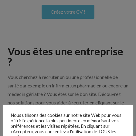
Créez votre CV !
Vous êtes une entreprise
?
Vous cherchez à recruter un ou une professionnelle de
santé par exemple un infirmier, un pharmacien ou encore un
médecin gériatre ? Vous êtes sur le bon site. Découvrez
nos solutions pour vous aider à recruter en cliquant sur le
bouton ci-dessous.
Nous utilisons des cookies sur notre site Web pour vous
offrir l'expérience la plus pertinente en mémorisant vos
préférences et les visites répétées. En cliquant sur
Nos solutions entreprises
«Accepter», vous consentez à l'utilisation de TOUS les