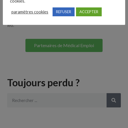
cookies.
Lorem ipsum dolor sit amet, consectetur adipiscing elit. Ut
paramètres cookies
REFUSER
ACCEPTER
elit tellus, luctus nec ullamcorper mattis, pulvinar dapibus
leo.
Partenaires de Médical Emploi
Toujours perdu ?