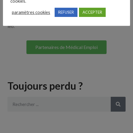
cookies.
Lorem ipsum dolor sit amet, consectetur adipiscing elit. Ut
paramètres cookies
REFUSER
ACCEPTER
elit tellus, luctus nec ullamcorper mattis, pulvinar dapibus
leo.
Partenaires de Médical Emploi
Toujours perdu ?