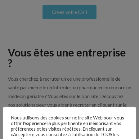
Créez votre CV !
Vous êtes une entreprise
?
Vous cherchez à recruter un ou une professionnelle de
santé par exemple un infirmier, un pharmacien ou encore un
médecin gériatre ? Vous êtes sur le bon site. Découvrez
nos solutions pour vous aider à recruter en cliquant sur le
bouton ci-dessous.
Nous utilisons des cookies sur notre site Web pour vous
offrir l'expérience la plus pertinente en mémorisant vos
préférences et les visites répétées. En cliquant sur
Nos solutions entreprises
«Accepter», vous consentez à l'utilisation de TOUS les