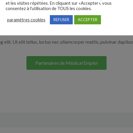
et les visites répétées. En cliquant sur «Accepter», vous
r en cliquant sur le bouton ci-dessous.
consentez à l'utilisation de TOUS les cookies.
paramètres cookies
REFUSER
ACCEPTER
Nos solutions entreprises
elit. Ut elit tellus, luctus nec ullamcorper mattis, pulvinar dapibus
Partenaires de Médical Emploi