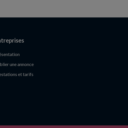
treprises
ésentation
blier une annonce
estations et tarifs