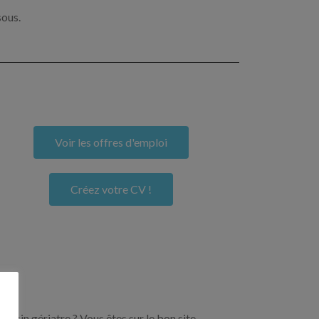
sous.
Voir les offres d'emploi
Créez votre CV !
ecin gériatre ? Vous êtes sur le bon site.