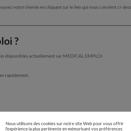
ouvez votre chemin en cliquant sur le lien qui vous convient ci-des
oi ?
e soin disponibles actuellement sur MEDICAL EMPLOI
ces rapidement.
ise ?
Nous utilisons des cookies sur notre site Web pour vous offrir
l'expérience la plus pertinente en mémorisant vos préférences
e de santé par exemple un infirmier, un pharmacien ou encore un méd