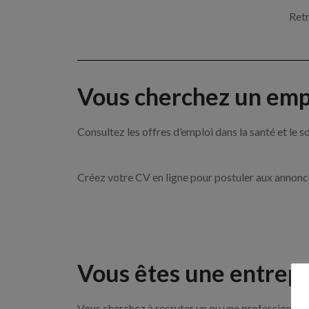
Retr
Vous cherchez un empl
Consultez les offres d’emploi dans la santé et l
Créez votre CV en ligne pour postuler aux annon
Vous êtes une entrepr
Vous cherchez à recruter un ou une professionnell