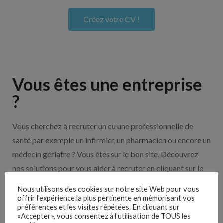
Créez votre CV !
Vous êtes une entreprise
?
Vous cherchez à recruter un ou une professionnelle de
santé par exemple un infirmier, un pharmacien ou encore un
médecin gériatre ? Vous êtes sur le bon site. Découvrez
nos solutions pour vous aider à recruter en cliquant sur le
bouton ci-dessous.
Nous utilisons des cookies sur notre site Web pour vous
offrir l'expérience la plus pertinente en mémorisant vos
préférences et les visites répétées. En cliquant sur
Nos solutions entreprises
«Accepter», vous consentez à l'utilisation de TOUS les