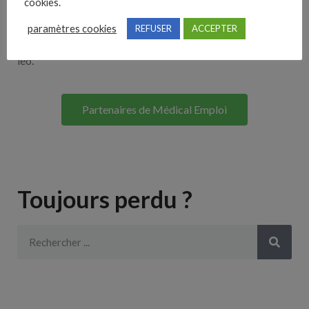
cookies.
Lorem ipsum dolor sit amet, consectetur adipiscing elit. Ut
paramètres cookies
REFUSER
ACCEPTER
elit tellus, luctus nec ullamcorper mattis, pulvinar dapibus
leo.
Partenaires de Médical Emploi
Toujours perdu ?