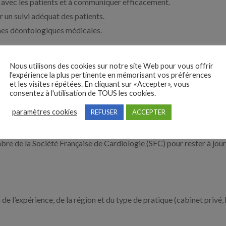
e avec les patients et à communiquer efficacement.
 un suivi adéquat des patients.
mes déontologiques médicales.
Nous utilisons des cookies sur notre site Web pour vous offrir
l'expérience la plus pertinente en mémorisant vos préférences
et les visites répétées. En cliquant sur «Accepter», vous
re une formation médicale complète, notamment :
consentez à l'utilisation de TOUS les cookies.
e après 6 années d’études médicales à l’université.
paramètres cookies
REFUSER
ACCEPTER
une résidence médicale (internat) d’une durée de 4 à 5 ans.
mbre de la Société Française de Cardiologie (SFC) pour rester à jou
de l’expérience, de la région et du type de pratique (cabinet privé, h