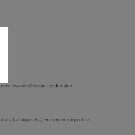
r avec les avancées dans ce domaine.
ôpital, clinique, etc.). En moyenne, il peut se